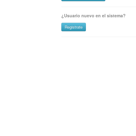
Tipo de Documento (*)
¿Usuario nuevo en el sistema?
Número de documento (*)
Registrate
Fecha de Nacimiento (*)
Clave (*)
Ingresar