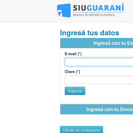
Ingresá tus datos
Ingresá con tu Em
E-mail (*)
Clave (*)
Ingresar
Ingresá con tu Doc
País emisor del documento (*)
Olvide mi contraseña